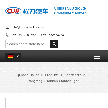
Chinas 500 größte
Privatunternehmen

info@clw-vehicles.com
+86-15072961869 、 +86-15826737231


Togg


>
Produkte
>
Kehrfahrzeug
>
nach Hause
Dongfeng 3-Tonnen-Staubsauger