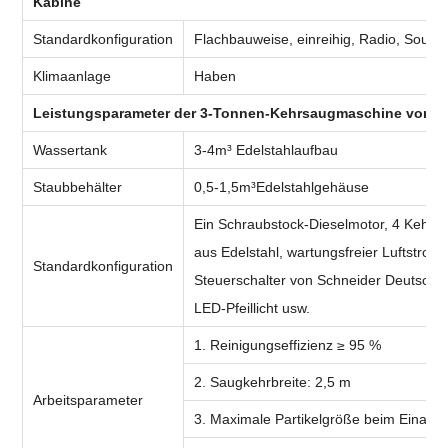
Kabine
Standardkonfiguration
Flachbauweise, einreihig, Radio, Sound
Klimaanlage
Haben
Leistungsparameter der 3-Tonnen-Kehrsaugmaschine von
Wassertank
3-4m³ Edelstahlaufbau
Staubbehälter
0,5-1,5m³Edelstahlgehäuse
Ein Schraubstock-Dieselmotor, 4 Kehrb
aus Edelstahl, wartungsfreier Luftstro
Standardkonfiguration
Steuerschalter von Schneider Deutsch
LED-Pfeillicht usw.
1. Reinigungseffizienz ≥ 95 %
2. Saugkehrbreite: 2,5 m
Arbeitsparameter
3. Maximale Partikelgröße beim Einat