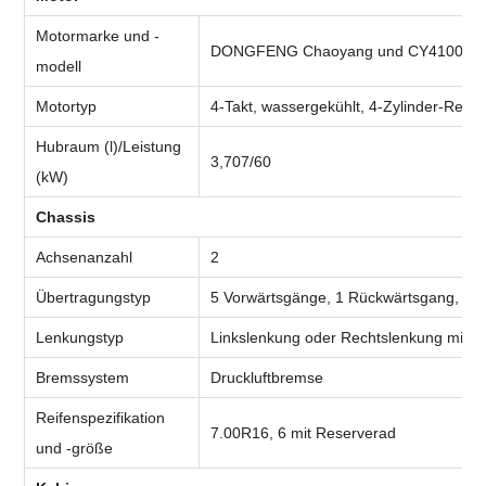
Motormarke und -
DONGFENG Chaoyang und CY4100Q
modell
Motortyp
4-Takt, wassergekühlt, 4-Zylinder-Reihe
Hubraum (l)/Leistung
3,707/60
(kW)
Chassis
Achsenanzahl
2
Übertragungstyp
5 Vorwärtsgänge, 1 Rückwärtsgang, ma
Lenkungstyp
Linkslenkung oder Rechtslenkung mit S
Bremssystem
Druckluftbremse
Reifenspezifikation
7.00R16, 6 mit Reserverad
und -größe