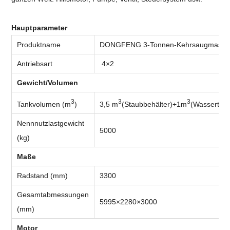
Hauptparameter
Produktname
DONGFENG 3-Tonnen-Kehrsaugmasch
Antriebsart
4×2
Gewicht/Volumen
3
3
3
Tankvolumen (m
)
3,5 m
(Staubbehälter)+1m
(Wassertan
Nennnutzlastgewicht
5000
(kg)
Maße
Radstand (mm)
3300
Gesamtabmessungen
5995×2280×3000
(mm)
Motor