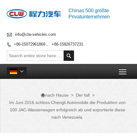
Chinas 500 größte
Privatunternehmen

info@clw-vehicles.com
+86-15072961869 、 +86-15826737231


Togg


>
Der fall
>
nach Hause
Im Juni 2016 schloss Chengli Automobile die Produktion von
100 JAC-Wasserwagen erfolgreich ab und exportierte diese
nach Venezuela.